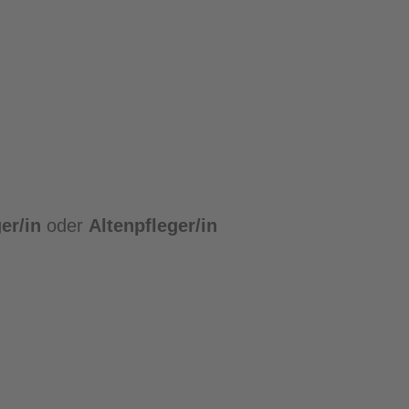
er/in
oder
Altenpfleger/in