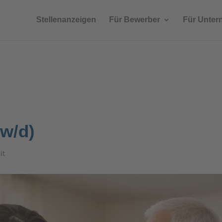
Stellenanzeigen
Für Bewerber
Für Unte
/w/d)
it