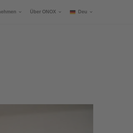
rnehmen
Über ONOX
Deu