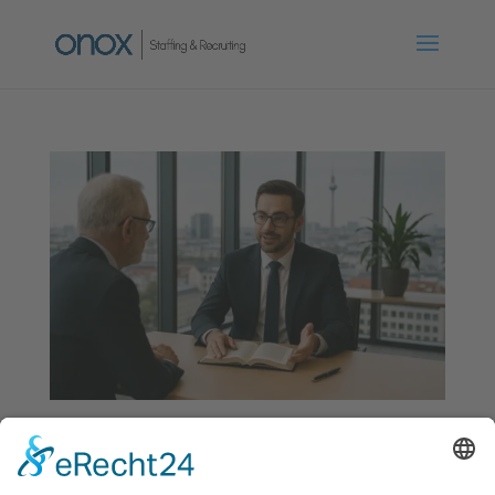
Fachanwalt (m/w/d)
von
onox
|
Juni 15, 2026
|
Berlin
,
Frankfurt a. M.
,
Personalvermittlung
,
Voll- oder Teilzeit
,
Vollzeit