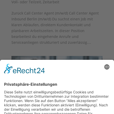
Voll- oder Teilzeit
,
Zeitarbeit
Zurück Call Center Agent (m/w/d) Call Center Agent
Inbound Berlin (m/w/d) Du suchst einen Job mit
klaren Abläufen, direktem Kundenkontakt und
planbaren Arbeitszeiten. In dieser Position
bearbeitest du eingehende Anrufe und
Serviceanliegen strukturiert und zuverlässig....