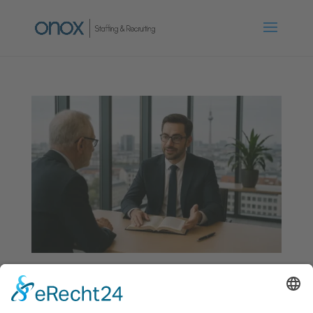
Fachanwalt (m/w/d)
von
onox
|
Juni 15, 2026
|
Berlin
,
Frankfurt a. M.
,
Personalvermittlung
,
Voll- oder Teilzeit
,
Vollzeit